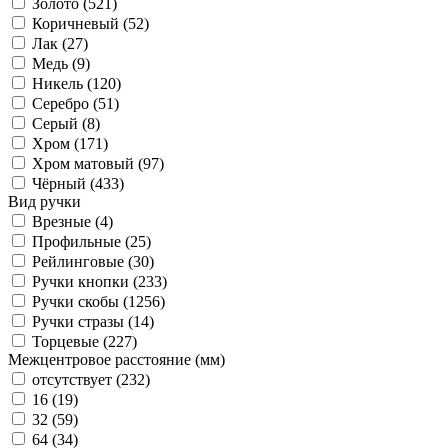
Золото (
521
)
Коричневый (
52
)
Лак (
27
)
Медь (
9
)
Никель (
120
)
Серебро (
51
)
Серый (
8
)
Хром (
171
)
Хром матовый (
97
)
Чёрный (
433
)
Вид ручки
Врезные (
4
)
Профильные (
25
)
Рейлинговые (
30
)
Ручки кнопки (
233
)
Ручки скобы (
1256
)
Ручки стразы (
14
)
Торцевые (
227
)
Межцентровое расстояние (мм)
отсутствует (
232
)
16 (
19
)
32 (
59
)
64 (
34
)