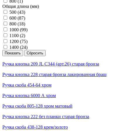
800 (
1
)
Общая длина (мм)
500 (
43
)
600 (
87
)
800 (
18
)
1000 (
99
)
1100 (
2
)
1200 (
75
)
1400 (
24
)
Ручка кнопка 209 JL С344 (арт.26) старая бронза
Ручка кнопка 228 старая бронза лакированная браш
Ручка скоба 454-64 хром
Ручка кнопка 6000 А хром
Ручка скоба 805-128 хром матовый
Ручка кнопка 222 без планки старая бронза
Ручка скоба 438-128 крем/золото